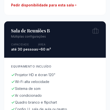
Pedir disponibilidade para esta sala
Sala de Reuniões B
Múltiplas configurações
CAPACIDADE
ÁREA
até 30 pessoas
~60 m²
EQUIPAMENTO INCLUÍDO
Projetor HD e écran 120"
Wi-Fi alta velocidade
Sistema de som
Ar condicionado
Quadro branco e flipchart
Config. U, sala de aula ou teatro