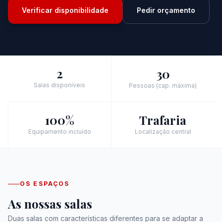
Verificar disponibilidade
Pedir orçamento
2
30
Salas disponíveis
Pessoas (cap. máxima)
100%
Trafaria
Equipamento incluído
Localização central
OS ESPAÇOS
As nossas salas
Duas salas com características diferentes para se adaptar a