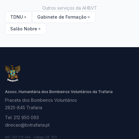
Outros serviços da AHBVT
TDNU
Gabinete de Formação
Salão Nobre
Assoc. Humanitária dos Bombeiros Voluntários da Trafaria
Praceta dos Bombeiros Voluntários
2825-845 Trafaria
Tel: 212 950 093
direcao@bvtrafaria.pt
NIF: 501 178 465 · Código CB: 1511