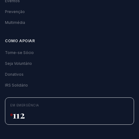
Eventos
Prevenção
Multimédia
COMO APOIAR
Torne-se Sócio
Seja Voluntário
Donativos
IRS Solidário
EM EMERGÊNCIA
112